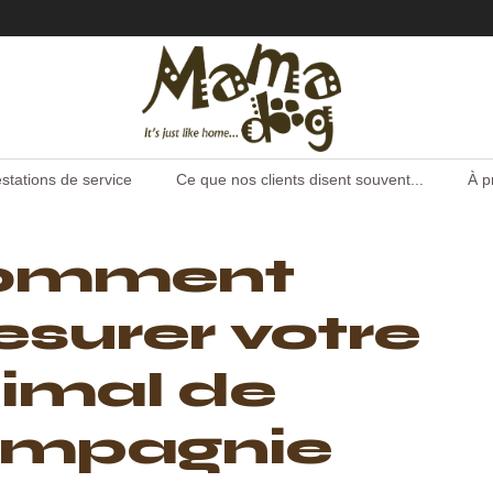
stations de service
Ce que nos clients disent souvent...
À p
omment
surer votre
imal de
ompagnie