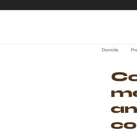
Domicile
Pre
C
me
an
c